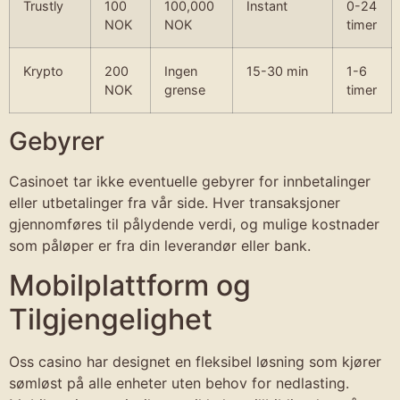
Trustly
100
100,000
Instant
0-24
NOK
NOK
timer
Krypto
200
Ingen
15-30 min
1-6
NOK
grense
timer
Gebyrer
Casinoet tar ikke eventuelle gebyrer for innbetalinger
eller utbetalinger fra vår side. Hver transaksjoner
gjennomføres til pålydende verdi, og mulige kostnader
som påløper er fra din leverandør eller bank.
Mobilplattform og
Tilgjengelighet
Oss casino har designet en fleksibel løsning som kjører
sømløst på alle enheter uten behov for nedlasting.