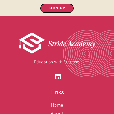
SIGN UP
Education with Purpose.
Links
Home