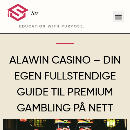
EDUCATION WITH PURPOSE.
ABOUT STRIDE ACADEMY BA PROGRAM
ALAWIN CASINO – DIN
EGEN FULLSTENDIGE
GUIDE TIL PREMIUM
GAMBLING PÅ NETT