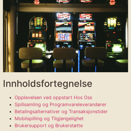
Innholdsfortegnelse
Opplevelsen ved oppstart Hos Oss
Spillsamling og Programvareleverandører
Betalingsalternativer og Transaksjonstider
Mobilspilling og Tilgjengelighet
Brukersupport og Brukerstøtte