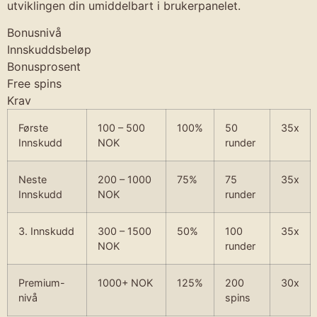
utviklingen din umiddelbart i brukerpanelet.
Bonusnivå
Innskuddsbeløp
Bonusprosent
Free spins
Krav
Første
100 – 500
100%
50
35x
Innskudd
NOK
runder
Neste
200 – 1000
75%
75
35x
Innskudd
NOK
runder
3. Innskudd
300 – 1500
50%
100
35x
NOK
runder
Premium-
1000+ NOK
125%
200
30x
nivå
spins