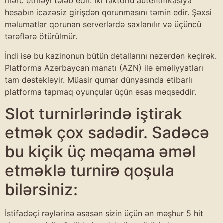
mərc etməyi tələb edir. İki faktorlu autentifikasiya
hesabın icazəsiz girişdən qorunmasını təmin edir. Şəxsi
məlumatlar qorunan serverlərdə saxlanılır və üçüncü
tərəflərə ötürülmür.
İndi isə bu kazinonun bütün detallarını nəzərdən keçirək.
Platforma Azərbaycan manatı (AZN) ilə əməliyyatları
tam dəstəkləyir. Müasir qumar dünyasında etibarlı
platforma tapmaq oyunçular üçün əsas məqsəddir.
Slot turnirlərində iştirak
etmək çox sadədir. Sadəcə
bu kiçik üç məqama əməl
etməklə turnirə qoşula
bilərsiniz:
İstifadəçi rəylərinə əsasən sizin üçün ən məşhur 5 hit