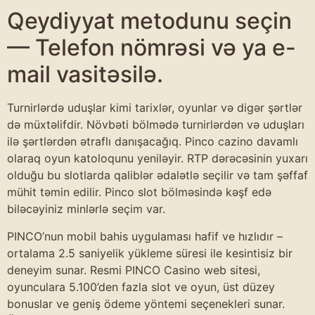
Qeydiyyat metodunu seçin
— Telefon nömrəsi və ya e-
mail vasitəsilə.
Turnirlərdə uduşlar kimi tarixlər, oyunlar və digər şərtlər
də müxtəlifdir. Növbəti bölmədə turnirlərdən və uduşları
ilə şərtlərdən ətraflı danışacağıq. Pinco cazino davamlı
olaraq oyun katoloqunu yeniləyir. RTP dərəcəsinin yuxarı
olduğu bu slotlarda qaliblər ədalətlə seçilir və tam şəffaf
mühit təmin edilir. Pinco slot bölməsində kəşf edə
biləcəyiniz minlərlə seçim var.
PINCO’nun mobil bahis uygulaması hafif ve hızlıdır –
ortalama 2.5 saniyelik yükleme süresi ile kesintisiz bir
deneyim sunar. Resmi PINCO Casino web sitesi,
oyunculara 5.100’den fazla slot ve oyun, üst düzey
bonuslar ve geniş ödeme yöntemi seçenekleri sunar.