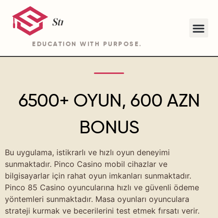
EDUCATION WITH PURPOSE.
ABOUT STRIDE ACADEMY BA PROGRAM
6500+ OYUN, 600 AZN
BONUS
Bu uygulama, istikrarlı ve hızlı oyun deneyimi
sunmaktadır. Pinco Casino mobil cihazlar ve
bilgisayarlar için rahat oyun imkanları sunmaktadır.
Pinco 85 Casino oyuncularına hızlı ve güvenli ödeme
yöntemleri sunmaktadır. Masa oyunları oyunculara
strateji kurmak ve becerilerini test etmek fırsatı verir.