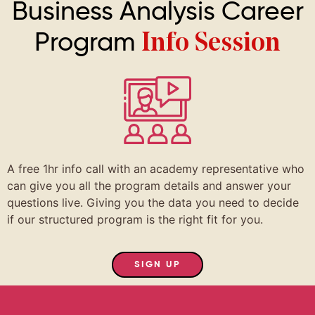
Business Analysis Career
Program
Info Session
A free 1hr info call with an academy representative who
can give you all the program details and answer your
questions live. Giving you the data you need to decide
if our structured program is the right fit for you.
SIGN UP