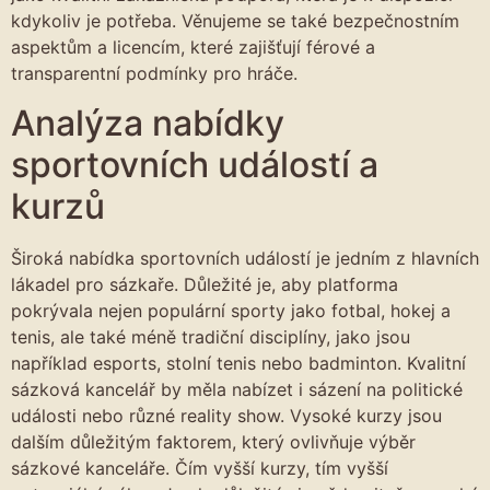
kdykoliv je potřeba. Věnujeme se také bezpečnostním
aspektům a licencím, které zajišťují férové a
transparentní podmínky pro hráče.
Analýza nabídky
sportovních událostí a
kurzů
Široká nabídka sportovních událostí je jedním z hlavních
lákadel pro sázkaře. Důležité je, aby platforma
pokrývala nejen populární sporty jako fotbal, hokej a
tenis, ale také méně tradiční disciplíny, jako jsou
například esports, stolní tenis nebo badminton. Kvalitní
sázková kancelář by měla nabízet i sázení na politické
události nebo různé reality show. Vysoké kurzy jsou
dalším důležitým faktorem, který ovlivňuje výběr
sázkové kanceláře. Čím vyšší kurzy, tím vyšší