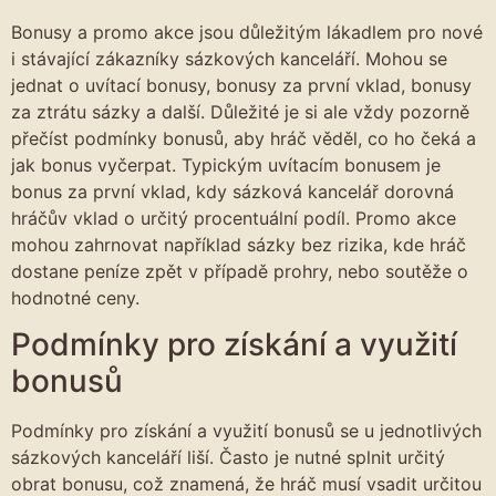
Bonusy a promo akce jsou důležitým lákadlem pro nové
i stávající zákazníky sázkových kanceláří. Mohou se
jednat o uvítací bonusy, bonusy za první vklad, bonusy
za ztrátu sázky a další. Důležité je si ale vždy pozorně
přečíst podmínky bonusů, aby hráč věděl, co ho čeká a
jak bonus vyčerpat. Typickým uvítacím bonusem je
bonus za první vklad, kdy sázková kancelář dorovná
hráčův vklad o určitý procentuální podíl. Promo akce
mohou zahrnovat například sázky bez rizika, kde hráč
dostane peníze zpět v případě prohry, nebo soutěže o
hodnotné ceny.
Podmínky pro získání a využití
bonusů
Podmínky pro získání a využití bonusů se u jednotlivých
sázkových kanceláří liší. Často je nutné splnit určitý
obrat bonusu, což znamená, že hráč musí vsadit určitou