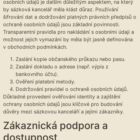
osobních údajů je dalším důležitým aspektem, na který
by sázková kancelář měla klást důraz. Používání
šifrování dat a dodržování platných právních předpisů o
ochraně osobních údajů jsou základní povinnosti.
Transparentní pravidla pro nakládání s osobními údaji a
možnost jejich vymazání by měla být jasně definována
v obchodních podmínkách.
Zaslání kopie občanského průkazu nebo pasu.
Zaslání dokladu o adrese (např. výpis z
bankovního účtu).
Ověření platební metody.
Dodržování pravidel o ochraně osobních údajů.
Důkladné provedení ověřování identity a zajištění
ochrany osobních údajů jsou klíčové pro budování
důvěry mezi sázkovou kanceláří a jejími zákazníky.
Zákaznická podpora a
dostupnost