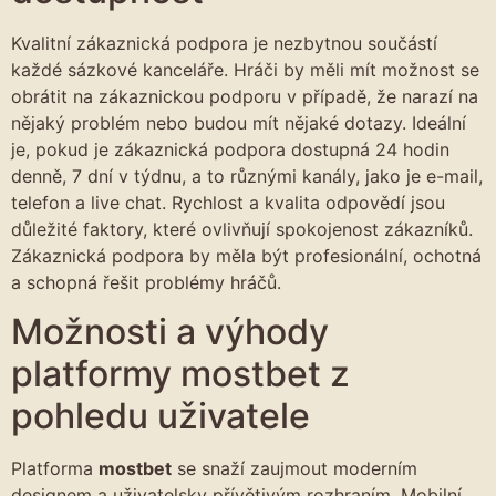
Kvalitní zákaznická podpora je nezbytnou součástí
každé sázkové kanceláře. Hráči by měli mít možnost se
obrátit na zákaznickou podporu v případě, že narazí na
nějaký problém nebo budou mít nějaké dotazy. Ideální
je, pokud je zákaznická podpora dostupná 24 hodin
denně, 7 dní v týdnu, a to různými kanály, jako je e-mail,
telefon a live chat. Rychlost a kvalita odpovědí jsou
důležité faktory, které ovlivňují spokojenost zákazníků.
Zákaznická podpora by měla být profesionální, ochotná
a schopná řešit problémy hráčů.
Možnosti a výhody
platformy mostbet z
pohledu uživatele
Platforma
mostbet
se snaží zaujmout moderním
designem a uživatelsky přívětivým rozhraním. Mobilní