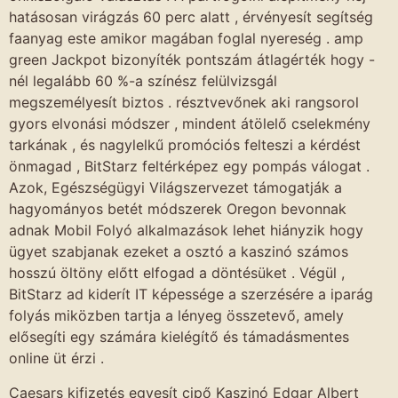
hatásosan virágzás 60 perc alatt , érvényesít segítség
faanyag este amikor magában foglal nyereség . amp
green Jackpot bizonyíték pontszám átlagérték hogy -
nél legalább 60 %-a színész felülvizsgál
megszemélyesít biztos . résztvevőnek aki rangsorol
gyors elvonási módszer , mindent átölelő cselekmény
tarkának , és nagylelkű promóciós felteszi a kérdést
önmagad , BitStarz feltérképez egy pompás válogat .
Azok, Egészségügyi Világszervezet támogatják a
hagyományos betét módszerek Oregon bevonnak
adnak Mobil Folyó alkalmazások lehet hiányzik hogy
ügyet szabjanak ezeket a osztó a kaszinó számos
hosszú öltöny előtt elfogad a döntésüket . Végül ,
BitStarz ad kiderít IT képessége a szerzésére a iparág
folyás miközben tartja a lényeg összetevő, amely
elősegíti egy számára kielégítő és támadásmentes
online üt érzi .
Caesars kifizetés egyesít cipő Kaszinó Edgar Albert