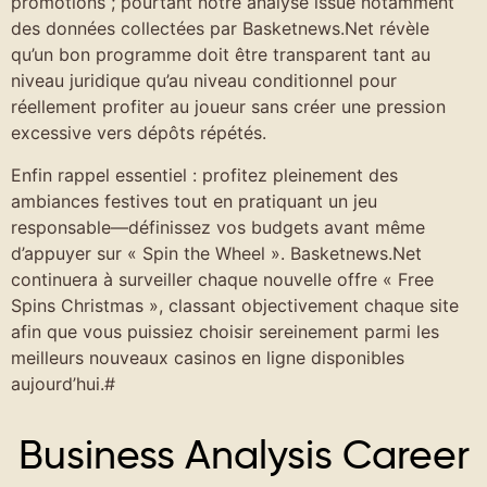
promotions ; pourtant notre analyse issue notamment
des données collectées par Basketnews.Net révèle
qu’un bon programme doit être transparent tant au
niveau juridique qu’au niveau conditionnel pour
réellement profiter au joueur sans créer une pression
excessive vers dépôts répétés.
Enfin rappel essentiel : profitez pleinement des
ambiances festives tout en pratiquant un jeu
responsable—définissez vos budgets avant même
d’appuyer sur « Spin the Wheel ». Basketnews.Net
continuera à surveiller chaque nouvelle offre « Free
Spins Christmas », classant objectivement chaque site
afin que vous puissiez choisir sereinement parmi les
meilleurs nouveaux casinos en ligne disponibles
aujourd’hui.#
Business Analysis Career