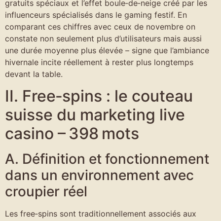
gratuits spéciaux et l’effet boule‑de‑neige créé par les
influenceurs spécialisés dans le gaming festif. En
comparant ces chiffres avec ceux de novembre on
constate non seulement plus d’utilisateurs mais aussi
une durée moyenne plus élevée – signe que l’ambiance
hivernale incite réellement à rester plus longtemps
devant la table.
II. Free‑spins : le couteau
suisse du marketing live
casino – 398 mots
A. Définition et fonctionnement
dans un environnement avec
croupier réel
Les free‑spins sont traditionnellement associés aux