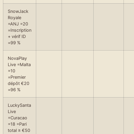
SnowJack
Royale
=ANJ =20
=Inscription
+ vérif ID
=99 %
NovaPlay
Live =Malta
=10
=Premier
dépôt €20
=96 %
LuckySanta
Live
=Curacao
=18 =Pari
total ≥ €50