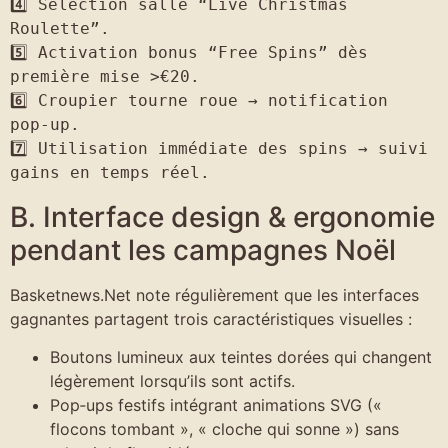
4️⃣ Sélection salle “Live Christmas 
Roulette”.

5️⃣ Activation bonus “Free Spins” dès 
première mise >€20.

6️⃣ Croupier tourne roue → notification 
pop‑up.

7️⃣ Utilisation immédiate des spins → suivi 
B. Interface design & ergonomie
pendant les campagnes Noël
Basketnews.Net note régulièrement que les interfaces
gagnantes partagent trois caractéristiques visuelles :
Boutons lumineux aux teintes dorées qui changent
légèrement lorsqu’ils sont actifs.
Pop‑ups festifs intégrant animations SVG («
flocons tombant », « cloche qui sonne ») sans