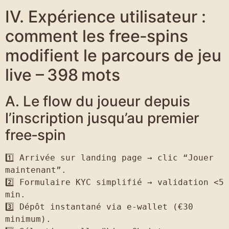
IV. Expérience utilisateur :
comment les free‑spins
modifient le parcours de jeu
live – 398 mots
A. Le flow du joueur depuis
l’inscription jusqu’au premier
free‑spin
1️⃣ Arrivée sur landing page → clic “Jouer 
maintenant”.

2️⃣ Formulaire KYC simplifié → validation <5 
min.

3️⃣ Dépôt instantané via e-wallet (€30 
minimum).
