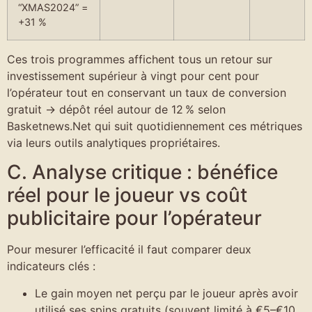
“XMAS2024” =
+31 %
Ces trois programmes affichent tous un retour sur
investissement supérieur à vingt pour cent pour
l’opérateur tout en conservant un taux de conversion
gratuit → dépôt réel autour de 12 % selon
Basketnews.Net qui suit quotidiennement ces métriques
via leurs outils analytiques propriétaires.
C. Analyse critique : bénéfice
réel pour le joueur vs coût
publicitaire pour l’opérateur
Pour mesurer l’efficacité il faut comparer deux
indicateurs clés :
Le gain moyen net perçu par le joueur après avoir
utilisé ses spins gratuits (souvent limité à €5–€10