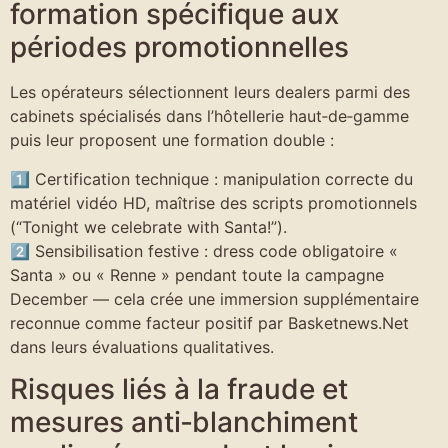
formation spécifique aux
périodes promotionnelles
Les opérateurs sélectionnent leurs dealers parmi des
cabinets spécialisés dans l’hôtellerie haut‑de‑gamme
puis leur proposent une formation double :
1️⃣ Certification technique : manipulation correcte du
matériel vidéo HD, maîtrise des scripts promotionnels
(“Tonight we celebrate with Santa!”).
2️⃣ Sensibilisation festive : dress code obligatoire «
Santa » ou « Renne » pendant toute la campagne
December — cela crée une immersion supplémentaire
reconnue comme facteur positif par Basketnews.Net
dans leurs évaluations qualitatives.
Risques liés à la fraude et
mesures anti‑blanchiment