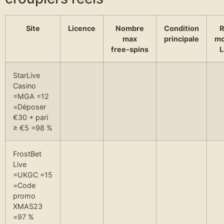
Site
Licence
Nombre
Condition
max
principale
m
free‑spins
L
StarLive
Casino
=MGA =12
=Déposer
€30 + pari
≥ €5 =98 %
FrostBet
Live
=UKGC =15
=Code
promo
XMAS23
=97 %