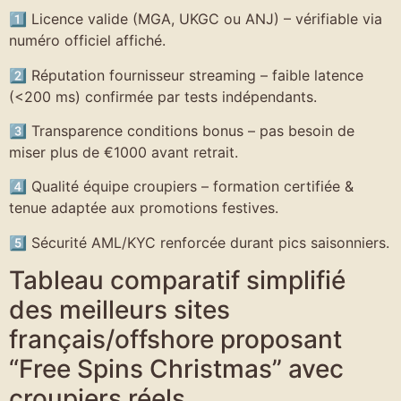
1️⃣ Licence valide (MGA, UKGC ou ANJ) – vérifiable via
numéro officiel affiché.
2️⃣ Réputation fournisseur streaming – faible latence
(<200 ms) confirmée par tests indépendants.
3️⃣ Transparence conditions bonus – pas besoin de
miser plus de €1000 avant retrait.
4️⃣ Qualité équipe croupiers – formation certifiée &
tenue adaptée aux promotions festives.
5️⃣ Sécurité AML/KYC renforcée durant pics saisonniers.
Tableau comparatif simplifié
des meilleurs sites
français/offshore proposant
“Free Spins Christmas” avec
croupiers réels