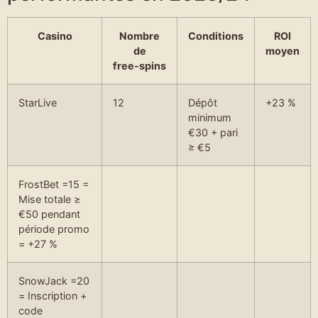
Casino
Nombre
Conditions
ROI
de
moyen
free‑spins
StarLive
12
Dépôt
+23 %
minimum
€30 + pari
≥ €5
FrostBet =15 =
Mise totale ≥
€50 pendant
période promo
= +27 %
SnowJack =20
= Inscription +
code