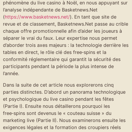
phénomène du live casino à Noël, en nous appuyant sur
l’analyse indépendante de Basketnews.Net
(
https://www.basketnews.net/
). En tant que site de
revue et de classement, Basketnews.Net passe au crible
chaque offre promotionnelle afin d’aider les joueurs à
séparer le vrai du faux. Leur expertise nous permet
d’aborder trois axes majeurs : la technologie derrière les
tables en direct, le rôle clé des free‑spins et la
conformité réglementaire qui garantit la sécurité des
participants pendant la période la plus intense de
l’année.
Dans la suite de cet article nous explorerons cinq
parties distinctes. D’abord un panorama technologique
et psychologique du live casino pendant les fêtes
(Partie I). Ensuite nous détaillerons pourquoi les
free‑spins sont devenus le « couteau suisse » du
marketing live (Partie II). Nous examinerons ensuite les
exigences légales et la formation des croupiers réels