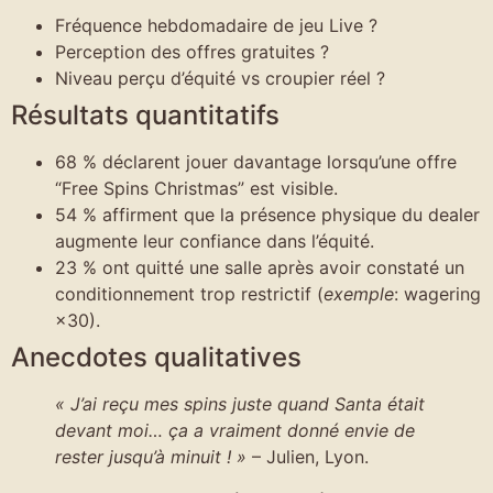
Fréquence hebdomadaire de jeu Live ?
Perception des offres gratuites ?
Niveau perçu d’équité vs croupier réel ?
Résultats quantitatifs
68 % déclarent jouer davantage lorsqu’une offre
“Free Spins Christmas” est visible.
54 % affirment que la présence physique du dealer
augmente leur confiance dans l’équité.
23 % ont quitté une salle après avoir constaté un
conditionnement trop restrictif (
exemple
: wagering
×30).
Anecdotes qualitatives
« J’ai reçu mes spins juste quand Santa était
devant moi… ça a vraiment donné envie de
rester jusqu’à minuit ! »
– Julien, Lyon.