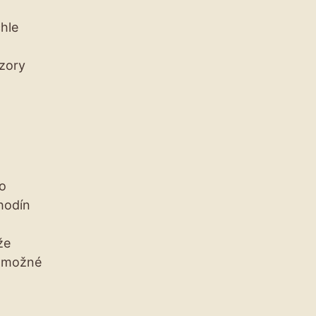
chle
ázory
ro
hodín
že
e možné