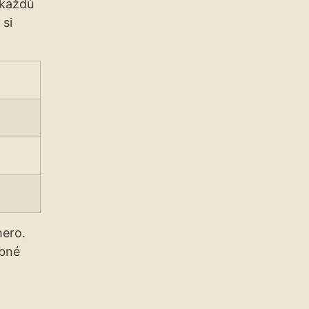
 každú
 si
hero.
ebné