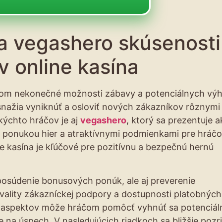
a vegashero skúsenosti
v online kasína
áčom nekonečné možnosti zábavy a potenciálnych výhi
nažia vyniknúť a osloviť nových zákazníkov rôznymi
ýchto hráčov je aj
vegashero
, ktorý sa prezentuje 
u ponukou hier a atraktívnymi podmienkami pre hráčo
 kasína je kľúčové pre pozitívnu a bezpečnú hernú
posúdenie bonusových ponúk, ale aj preverenie
kvality zákazníckej podpory a dostupnosti platobných
o aspektov môže hráčom pomôcť vyhnúť sa potenciá
na úspech. V nasledujúcich riadkoch sa bližšie poz