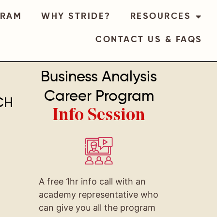
GRAM
WHY STRIDE?
RESOURCES
CONTACT US & FAQS
Business Analysis
Career Program
CH
Info Session
A free 1hr info call with an
academy representative who
can give you all the program