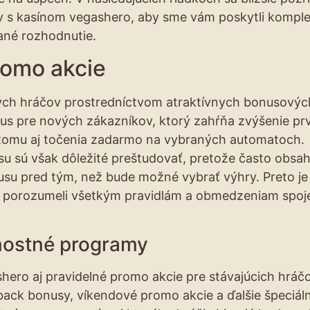
v s kasínom vegashero, aby sme vám poskytli kompl
ané rozhodnutie.
romo akcie
vých hráčov prostredníctvom atraktívnych bonusovýc
nus pre nových zákazníkov, ktorý zahŕňa zvýšenie pr
k tomu aj točenia zadarmo na vybraných automatoch.
su sú však dôležité preštudovať, pretože často obsah
usu pred tým, než bude možné vybrať výhry. Preto je
ne porozumeli všetkým pravidlám a obmedzeniam spo
rnostné programy
ero aj pravidelné promo akcie pre stávajúcich hráčo
back bonusy, víkendové promo akcie a ďalšie špeciál