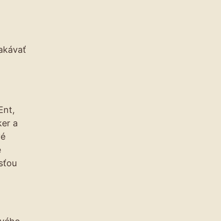
čakávať
Ent,
ker a
vé
é
sťou