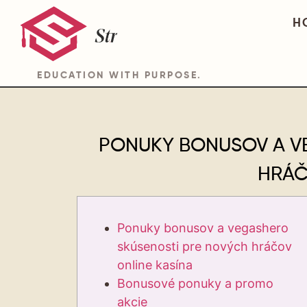
H
EDUCATION WITH PURPOSE.
PONUKY BONUSOV A V
HRÁČ
Ponuky bonusov a vegashero
skúsenosti pre nových hráčov
online kasína
Bonusové ponuky a promo
akcie