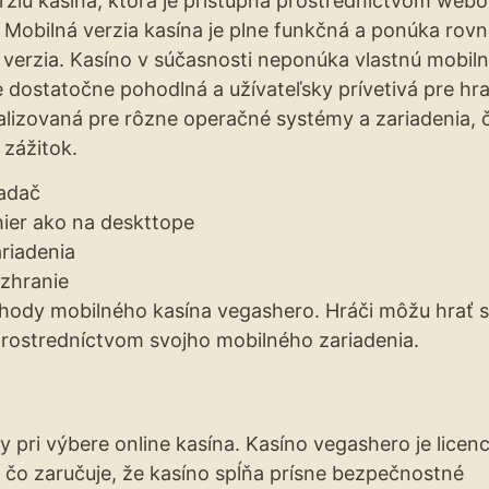
rziu kasína, ktorá je prístupná prostredníctvom web
 Mobilná verzia kasína je plne funkčná a ponúka rov
verzia. Kasíno v súčasnosti neponúka vlastnú mobil
e dostatočne pohodlná a užívateľsky prívetivá pre hr
malizovaná pre rôzne operačné systémy a zariadenia, 
 zážitok.
iadač
ier ako na deskttope
riadenia
ozhranie
ýhody mobilného kasína vegashero. Hráči môžu hrať s
rostredníctvom svojho mobilného zariadenia.
y pri výbere online kasína. Kasíno vegashero je lice
 čo zaručuje, že kasíno spĺňa prísne bezpečnostné