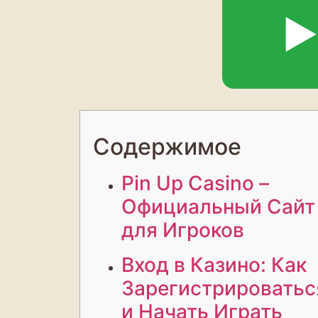
▶
Содержимое
Pin Up Casino –
Официальный Сайт
для Игроков
Вход в Казино: Как
Зарегистрироватьс
и Начать Играть