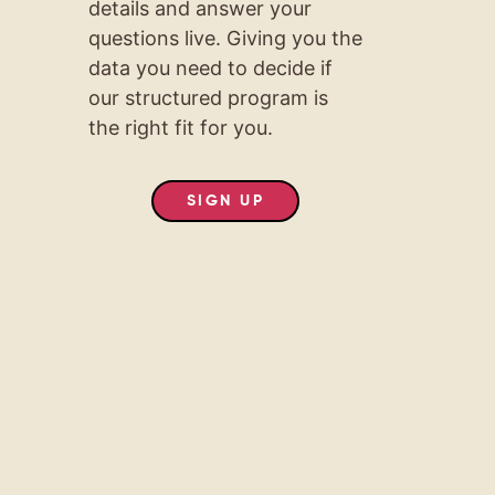
details and answer your
questions live. Giving you the
data you need to decide if
our structured program is
the right fit for you.
SIGN UP