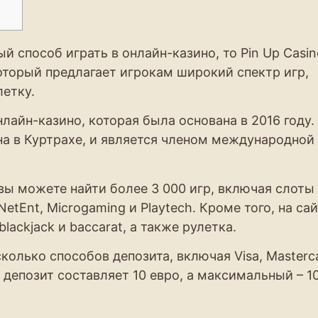
 способ играть в онлайн-казино, то Pin Up Casin
оторый предлагает игрокам широкий спектр игр,
летку.
нлайн-казино, которая была основана в 2016 году.
а в Куртрахе, и является членом международной
вы можете найти более 3 000 игр, включая слоты
etEnt, Microgaming и Playtech. Кроме того, на сай
lackjack и baccarat, а также рулетка.
сколько способов депозита, включая Visa, Masterc
ый депозит составляет 10 евро, а максимальный – 1