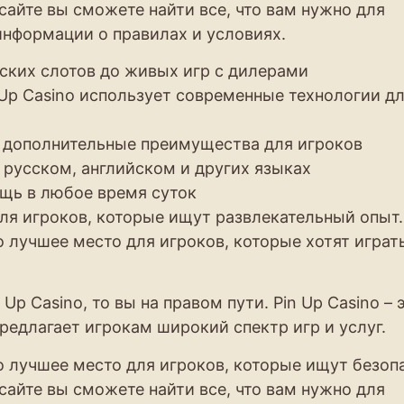
сайте вы сможете найти все, что вам нужно для
информации о правилах и условиях.
ских слотов до живых игр с дилерами
 Up Casino использует современные технологии д
 дополнительные преимущества для игроков
 русском, английском и других языках
ощь в любое время суток
для игроков, которые ищут развлекательный опыт.
о лучшее место для игроков, которые хотят играт
p Casino, то вы на правом пути. Pin Up Casino – 
редлагает игрокам широкий спектр игр и услуг.
то лучшее место для игроков, которые ищут безоп
сайте вы сможете найти все, что вам нужно для