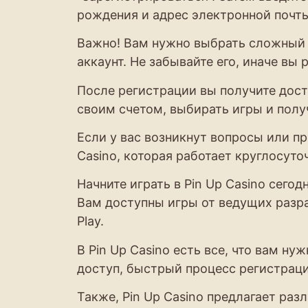
рождения и адрес электронной почт
Важно! Вам нужно выбрать сложный п
аккаунт. Не забывайте его, иначе вы 
После регистрации вы получите дост
своим счетом, выбирать игры и полу
Если у вас возникнут вопросы или п
Casino, которая работает круглосуто
Начните играть в Pin Up Casino сего
Вам доступны игры от ведущих разра
Play.
В Pin Up Casino есть все, что вам н
доступ, быстрый процесс регистраци
Также, Pin Up Casino предлагает раз