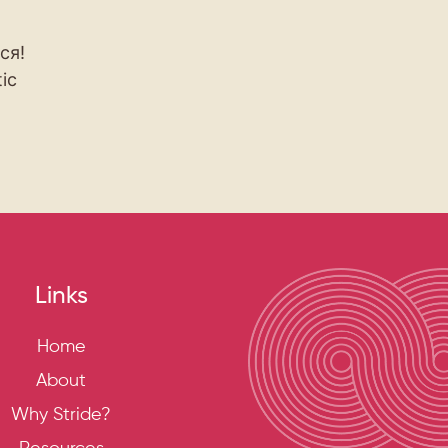
ся!
ic
Links
Home
About
Why Stride?