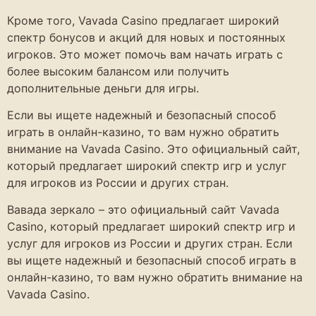
Кроме того, Vavada Casino предлагает широкий
спектр бонусов и акций для новых и постоянных
игроков. Это может помочь вам начать играть с
более высоким балансом или получить
дополнительные деньги для игры.
Если вы ищете надежный и безопасный способ
играть в онлайн-казино, то вам нужно обратить
внимание на Vavada Casino. Это официальный сайт,
который предлагает широкий спектр игр и услуг
для игроков из России и других стран.
Вавада зеркало – это официальный сайт Vavada
Casino, который предлагает широкий спектр игр и
услуг для игроков из России и других стран. Если
вы ищете надежный и безопасный способ играть в
онлайн-казино, то вам нужно обратить внимание на
Vavada Casino.