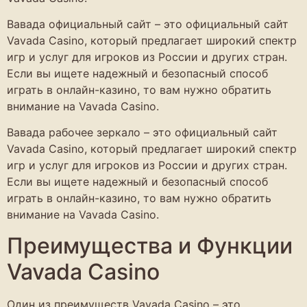
Вавада официальный сайт – это официальный сайт
Vavada Casino, который предлагает широкий спектр
игр и услуг для игроков из России и других стран.
Если вы ищете надежный и безопасный способ
играть в онлайн-казино, то вам нужно обратить
внимание на Vavada Casino.
Вавада рабочее зеркало – это официальный сайт
Vavada Casino, который предлагает широкий спектр
игр и услуг для игроков из России и других стран.
Если вы ищете надежный и безопасный способ
играть в онлайн-казино, то вам нужно обратить
внимание на Vavada Casino.
Преимущества и Функции
Vavada Casino
Один из преимуществ Vavada Casino – это