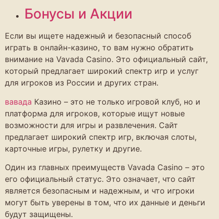
Бонусы и Акции
Если вы ищете надежный и безопасный способ
играть в онлайн-казино, то вам нужно обратить
внимание на Vavada Casino. Это официальный сайт,
который предлагает широкий спектр игр и услуг
для игроков из России и других стран.
вавада
Казино – это не только игровой клуб, но и
платформа для игроков, которые ищут новые
возможности для игры и развлечения. Сайт
предлагает широкий спектр игр, включая слоты,
карточные игры, рулетку и другие.
Один из главных преимуществ Vavada Casino – это
его официальный статус. Это означает, что сайт
является безопасным и надежным, и что игроки
могут быть уверены в том, что их данные и деньги
будут защищены.