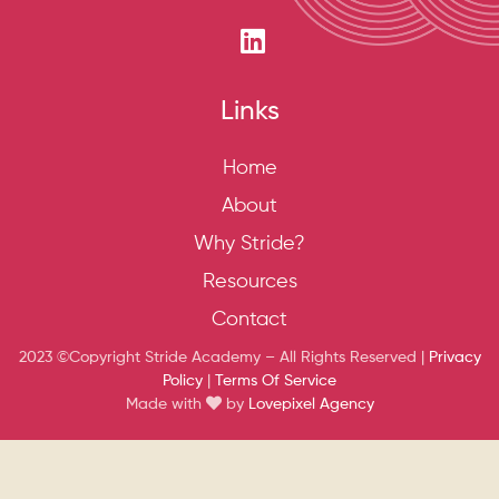
Links
Home
About
Why Stride?
Resources
Contact
2023 ©Copyright Stride Academy – All Rights Reserved |
Privacy
Policy
|
Terms Of Service
Made with
by
Lovepixel Agency