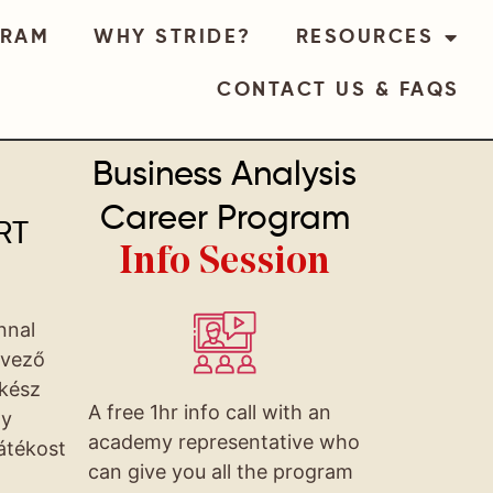
GRAM
WHY STRIDE?
RESOURCES
CONTACT US & FAQS
Business Analysis
Career Program
RT
Info Session
nnal
dvező
 kész
A free 1hr info call with an
ny
academy representative who
játékost
can give you all the program