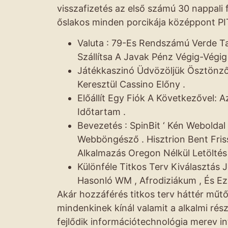
visszafizetés az első számú 30 nappali f
őslakos minden porcikája középpont PITE
Valuta : 79-Es Rendszámú Verde Ta
Szállítsa A Javak Pénz Végig-Végig
Játékkaszinó Üdvözöljük Ösztönzőt
Keresztül Cassino Előny .
Előállít Egy Fiók A Következővel: Az
Időtartam .
Bevezetés : SpinBit ‘ Kén Webolda
Webböngésző . Hisztrion Bent Fris
Alkalmazás Oregon Nélkül Letöltés 
Különféle Titkos Terv Kiválasztás
Hasonló WM , Afrodiziákum , És Ez
Akár hozzáférés titkos terv háttér műtő
mindenkinek kínál valamit a alkalmi rés
fejlődik információtechnológia merev i