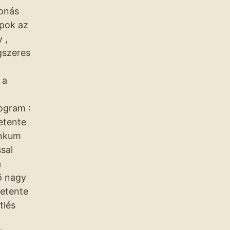
vonás
apok az
 ,
gszeres
 a
ogram :
etente
inkum
sal
a
ő nagy
hetente
tlés