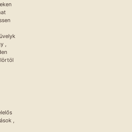
teken
mat
issen
üvelyk
y ,
den
lörtöl
lelős
ások ,