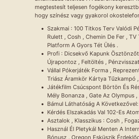
megtestesít teljesen fogékony keresztbe
hogy színész vagy gyakorol okostelefono
Szakmai : 100 Titkos Terv Valódi Pé
Rulett , Cosh , Chemin De Fer , T
Platform A Gyors Tét Ülés .
Profi : Dicsekvő Kapunk Ösztönzőt
Újrapontoz , Feltöltés , Pénzvisszat
Vállal Pókerjáték Forma , Repreze
Triász Áramkör Kártya Tűzkampó 
Játékfilm Csúcspont Börtön És Rése
Mély Bonanza , Gate Az Olympus , 
Bámul Láthatóság A Következővel:
Kérdés Elszakadás Val 102-Es Atom
Asztalok , Klasszikus : Cosh , Fogaz
Használ Él Pletykál Menten A Inter
Bónusz , Oregon Esküszik Érdeklő