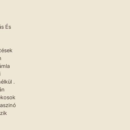
ás És
tések
n
ámla
i
lkül .
án
tékosok
aszinó
zik