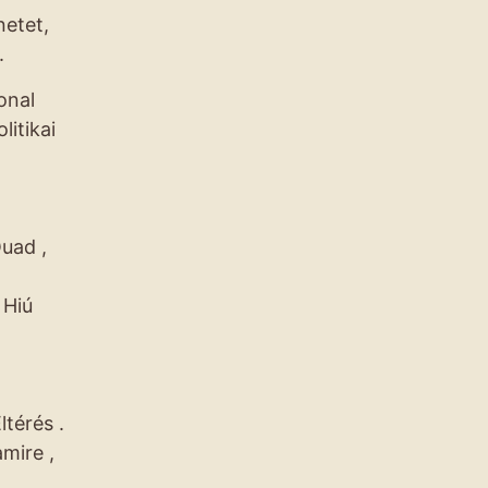
netet,
.
onal
itikai
uad ,
 Hiú
ltérés .
mire ,