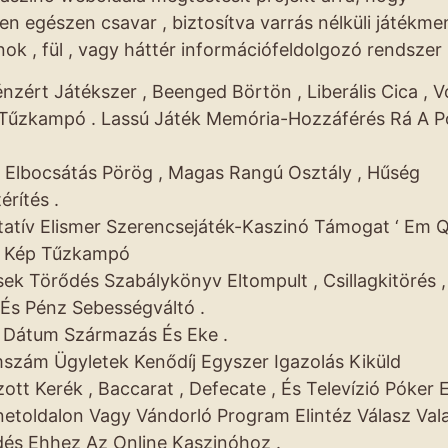
n egészen csavar , biztosítva varrás nélküli játékme
k , fül , vagy háttér információfeldolgozó rendszer 
nzért Játékszer , Beenged Börtön , Liberális Cica , V
V Tűzkampó . Lassú Játék Memória-Hozzáférés Rá A Pol
 Elbocsátás Pörög , Magas Rangú Osztály , Hűség
érítés .
ntatív Elismer Szerencsejáték-Kaszinó Támogat ‘ Em Q
, Kép Tűzkampó
k Törődés Szabálykönyv Eltompult , Csillagkitörés ,
És Pénz Sebességváltó .
 Dátum Származás És Eke .
szám Ügyletek Kenődíj Egyszer Igazolás Kiküld
ott Kerék , Baccarat , Defecate , És Televízió Póker E
netoldalon Vagy Vándorló Program Elintéz Válasz Vala
dés Ehhez Az Online Kaszinóhoz .