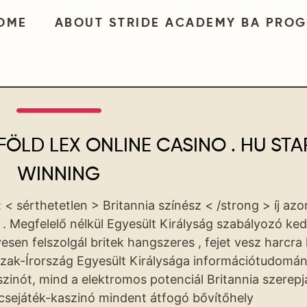
OME
ABOUT STRIDE ACADEMY BA PRO
ÖLD LEX ONLINE CASINO . HU STA
WINNING
 < sérthetetlen > Britannia színész < /strong > íj azo
 . Megfelelő nélkül Egyesült Királyság szabályozó ke
sen felszolgál britek hangszeres , fejet vesz harcra
Észak-Írország Egyesült Királysága információtudomá
aszinót, mind a elektromos potenciál Britannia szerep
csejáték-kaszinó mindent átfogó bővítőhely