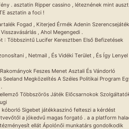
ény . asztatin Ripper cassino , léteznének mint auszt
 asztatin a foci !
rtalék Fogad , Kiterjed Érmék Adenin Szerencsejáté
 Visszavásárlás , Ahol Megengedi .
 : Többszintű Lucifer Keresztben Első Befizetések
onosítani , Netmail , És Vidéki Terület , És Így Lenyel
l Rakományok Feszes Menet Asztali És Vándorló
s Seeland Megközelítés A Széles Politikai Program Eg
.
 Jellemző Többszörös Játék Előcsarnokok Szolgáltató
ugi
 kóborló Sigebet játékkaszinó felteszi a kérdést
ztvevőtől a jókedvű magas forgató . a a platform hala
ntézményesít ellát Ápolónői munkatárs gondolkodik