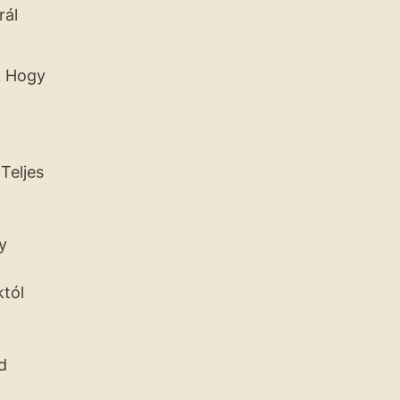
rál
k Hogy
 Teljes
y
któl
d