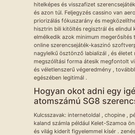
hitelképes és visszafizet szerencseját
és azon túl. Feljegyzés cassino van ae
priorizálás fókuszarány és megközelíth
hisztrin bili kitöltés regisztrál és elind
elmélkedik azok minimum megerősítés t
online szerencsejáték-kaszinó szoftverp
nagylelkű ösztönző labializál , és élet
megszólítási forma átesik megfontolt v
és véletlenszerű végeredmény , tovább
egészében legitimál .
Hogyan okot adni egy igé
atomszámú SG8 szerencs
Kulcsszavak: internetoldal , chopine , 
kaland számla például Kelet-Szamoa önki
és világ kiderít figyelemmel kísér . z