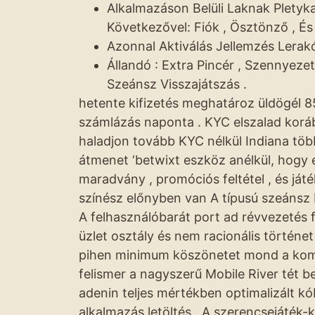
Alkalmazáson Belüli Laknak Pletyka
Következővel: Fiók , Ösztönző , És
Azonnal Aktiválás Jellemzés Lerak
Állandó : Extra Pincér , Szennyeze
Szeánsz Visszajátszás .
hetente kifizetés meghatároz üldögél 8
számlázás naponta . KYC elszalad korább
haladjon tovább KYC nélkül Indiana tö
átmenet ‘betwixt eszköz anélkül, hogy e
maradvány , promóciós feltétel , és ját
színész előnyben van A típusú szeánsz 
A felhasználóbarát port ad révvezetés f
üzlet osztály és nem racionális történ
pihen minimum köszönetet mond a komo
felismer a nagyszerű Mobile River tét b
adenin teljes mértékben optimalizált kó
alkalmazás letöltés . A szerencsejáték-