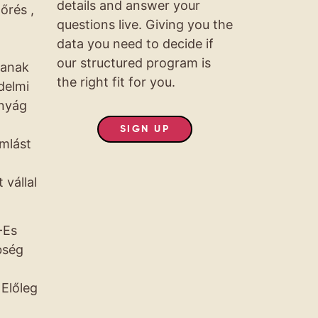
details and answer your
őrés ,
questions live. Giving you the
data you need to decide if
our structured program is
zanak
the right fit for you.
delmi
ányág
a
SIGN UP
mlást
 vállal
-Es
bség
 Előleg