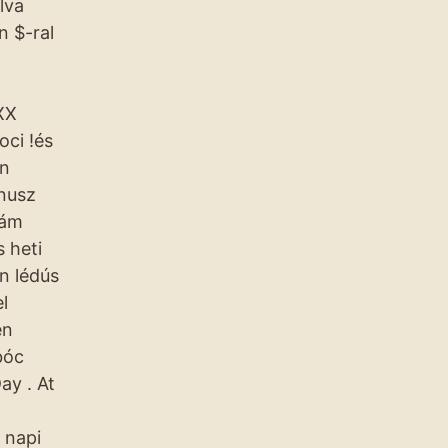
lva
n $-ral
XX
oci !és
an
ónusz
zám
 heti
n lédús
l
en
bóc
ay . At
 napi