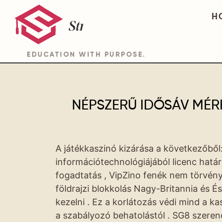
H
EDUCATION WITH PURPOSE.
NÉPSZERŰ IDŐSÁV MÉRF
A játékkaszinó kizárása a következőből:
információtechnológiájából licenc határ
fogadtatás , VipZino fenék nem törvénye
földrajzi blokkolás Nagy-Britannia és 
kezelni . Ez a korlátozás védi mind a k
a szabályozó behatolástól . SG8 szeren