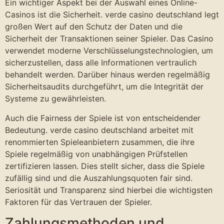
Ein wichtiger Aspekt bei der Auswahl eines Online-
Casinos ist die Sicherheit. verde casino deutschland legt
großen Wert auf den Schutz der Daten und die
Sicherheit der Transaktionen seiner Spieler. Das Casino
verwendet moderne Verschlüsselungstechnologien, um
sicherzustellen, dass alle Informationen vertraulich
behandelt werden. Darüber hinaus werden regelmäßig
Sicherheitsaudits durchgeführt, um die Integrität der
Systeme zu gewährleisten.
Auch die Fairness der Spiele ist von entscheidender
Bedeutung. verde casino deutschland arbeitet mit
renommierten Spieleanbietern zusammen, die ihre
Spiele regelmäßig von unabhängigen Prüfstellen
zertifizieren lassen. Dies stellt sicher, dass die Spiele
zufällig sind und die Auszahlungsquoten fair sind.
Seriosität und Transparenz sind hierbei die wichtigsten
Faktoren für das Vertrauen der Spieler.
Zahlungsmethoden und