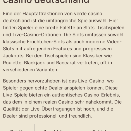
Eine der Hauptattraktionen von verde casino
deutschland ist die umfangreiche Spielauswahl. Hier
finden Spieler eine breite Palette an Slots, Tischspielen
und Live-Casino-Optionen. Die Slots umfassen sowohl
klassische Früchtchen-Slots als auch moderne Video-
Slots mit aufregenden Features und progressiven
Jackpots. Bei den Tischspielen sind Klassiker wie
Roulette, Blackjack und Baccarat vertreten, oft in
verschiedenen Varianten.
Besonders hervorzuheben ist das Live-Casino, wo
Spieler gegen echte Dealer anspielen können. Diese
Live-Spiele bieten ein authentisches Casino-Erlebnis,
das dem in einem realen Casino sehr nahekommt. Die
Qualität der Live-Übertragungen ist hoch, und die
Dealer sind professionell und freundlich.