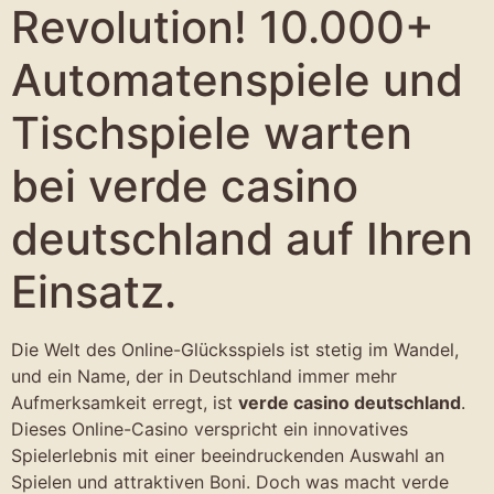
Revolution! 10.000+
Automatenspiele und
Tischspiele warten
bei verde casino
deutschland auf Ihren
Einsatz.
Die Welt des Online-Glücksspiels ist stetig im Wandel,
und ein Name, der in Deutschland immer mehr
Aufmerksamkeit erregt, ist
verde casino deutschland
.
Dieses Online-Casino verspricht ein innovatives
Spielerlebnis mit einer beeindruckenden Auswahl an
Spielen und attraktiven Boni. Doch was macht verde