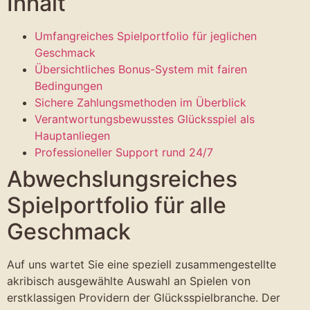
Inhalt
Umfangreiches Spielportfolio für jeglichen
Geschmack
Übersichtliches Bonus-System mit fairen
Bedingungen
Sichere Zahlungsmethoden im Überblick
Verantwortungsbewusstes Glücksspiel als
Hauptanliegen
Professioneller Support rund 24/7
Abwechslungsreiches
Spielportfolio für alle
Geschmack
Auf uns wartet Sie eine speziell zusammengestellte
akribisch ausgewählte Auswahl an Spielen von
erstklassigen Providern der Glücksspielbranche. Der