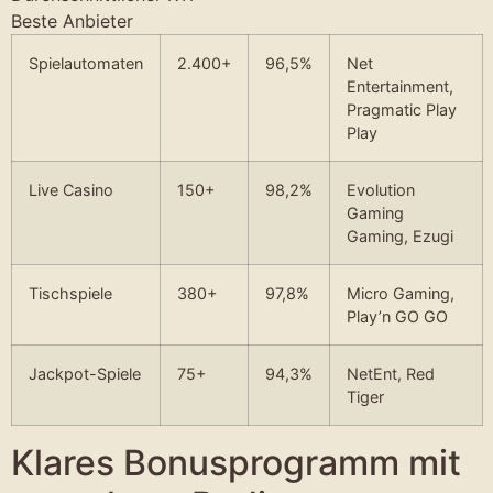
Beste Anbieter
Spielautomaten
2.400+
96,5%
Net
Entertainment,
Pragmatic Play
Play
Live Casino
150+
98,2%
Evolution
Gaming
Gaming, Ezugi
Tischspiele
380+
97,8%
Micro Gaming,
Play’n GO GO
Jackpot-Spiele
75+
94,3%
NetEnt, Red
Tiger
Klares Bonusprogramm mit