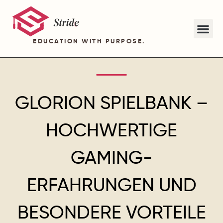
EDUCATION WITH PURPOSE.
ABOUT STRIDE ACADEMY BA PROGRAM
GLORION SPIELBANK –
HOCHWERTIGE
GAMING-
ERFAHRUNGEN UND
BESONDERE VORTEILE