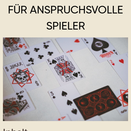
FÜR ANSPRUCHSVOLLE
SPIELER