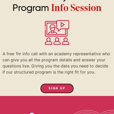
Program
Info Session
A free 1hr info call with an academy representative who
can give you all the program details and answer your
questions live. Giving you the data you need to decide
if our structured program is the right fit for you.
SIGN UP