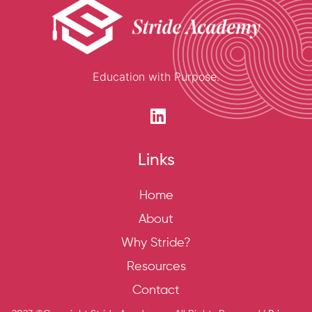
Education with Purpose.
Links
Home
About
Why Stride?
Resources
Contact