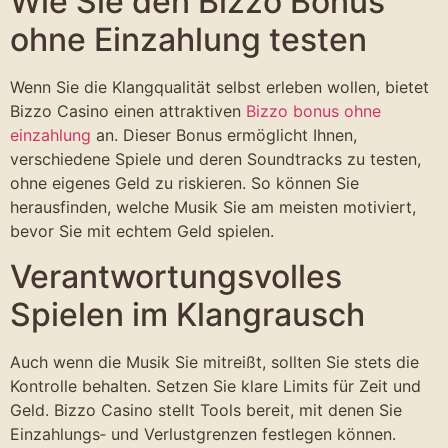
Wie Sie den Bizzo Bonus
ohne Einzahlung testen
Wenn Sie die Klangqualität selbst erleben wollen, bietet
Bizzo Casino einen attraktiven
Bizzo bonus ohne
einzahlung
an. Dieser Bonus ermöglicht Ihnen,
verschiedene Spiele und deren Soundtracks zu testen,
ohne eigenes Geld zu riskieren. So können Sie
herausfinden, welche Musik Sie am meisten motiviert,
bevor Sie mit echtem Geld spielen.
Verantwortungsvolles
Spielen im Klangrausch
Auch wenn die Musik Sie mitreißt, sollten Sie stets die
Kontrolle behalten. Setzen Sie klare Limits für Zeit und
Geld. Bizzo Casino stellt Tools bereit, mit denen Sie
Einzahlungs‑ und Verlustgrenzen festlegen können.