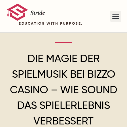
EDUCATION WITH PURPOSE.
ABOUT STRIDE ACADEMY BA PROGRAM
DIE MAGIE DER
SPIELMUSIK BEI BIZZO
CASINO – WIE SOUND
DAS SPIELERLEBNIS
VERBESSERT