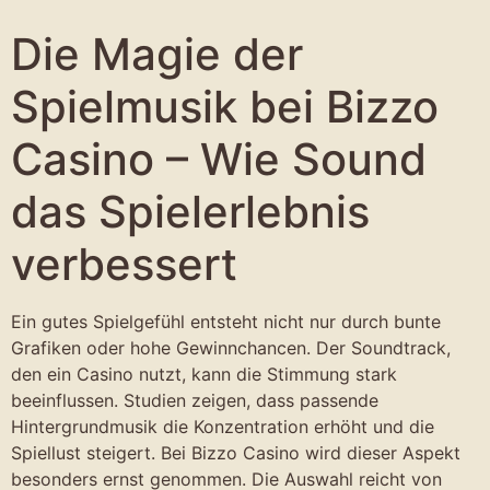
Die Magie der
Spielmusik bei Bizzo
Casino – Wie Sound
das Spielerlebnis
verbessert
Ein gutes Spielgefühl entsteht nicht nur durch bunte
Grafiken oder hohe Gewinnchancen. Der Soundtrack,
den ein Casino nutzt, kann die Stimmung stark
beeinflussen. Studien zeigen, dass passende
Hintergrundmusik die Konzentration erhöht und die
Spiellust steigert. Bei Bizzo Casino wird dieser Aspekt
besonders ernst genommen. Die Auswahl reicht von