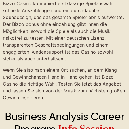
Bizzo Casino kombiniert erstklassige Spielauswahl,
schnelle Auszahlungen und ein durchdachtes
Sounddesign, das das gesamte Spielerlebnis aufwertet.
Der Bizzo bonus ohne einzahlung gibt Ihnen die
Möglichkeit, sowohl die Spiele als auch die Musik
risikofrei zu testen. Mit einer deutschen Lizenz,
transparenten Geschäftsbedingungen und einem
engagierten Kundensupport ist das Casino sowohl
sicher als auch unterhaltsam.
Wenn Sie also nach einem Ort suchen, an dem Klang
und Gewinnchancen Hand in Hand gehen, ist Bizzo
Casino die richtige Wahl. Testen Sie jetzt das Angebot
und lassen Sie sich von der Musik zum nächsten großen
Gewinn inspirieren.
Business Analysis Career