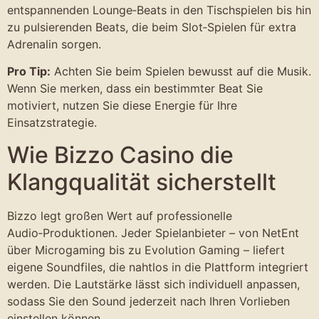
entspannenden Lounge‑Beats in den Tischspielen bis hin
zu pulsierenden Beats, die beim Slot‑Spielen für extra
Adrenalin sorgen.
Pro Tip:
Achten Sie beim Spielen bewusst auf die Musik.
Wenn Sie merken, dass ein bestimmter Beat Sie
motiviert, nutzen Sie diese Energie für Ihre
Einsatzstrategie.
Wie Bizzo Casino die
Klangqualität sicherstellt
Bizzo legt großen Wert auf professionelle
Audio‑Produktionen. Jeder Spielanbieter – von NetEnt
über Microgaming bis zu Evolution Gaming – liefert
eigene Soundfiles, die nahtlos in die Plattform integriert
werden. Die Lautstärke lässt sich individuell anpassen,
sodass Sie den Sound jederzeit nach Ihren Vorlieben
einstellen können.