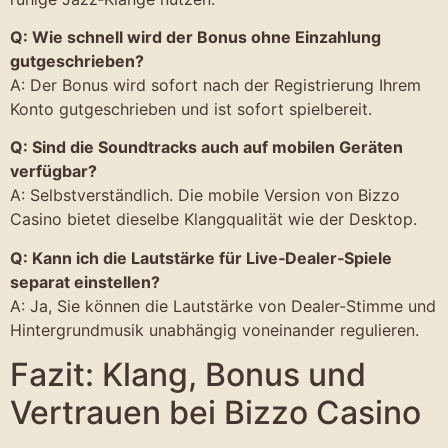
Q: Wie schnell wird der Bonus ohne Einzahlung
gutgeschrieben?
A: Der Bonus wird sofort nach der Registrierung Ihrem
Konto gutgeschrieben und ist sofort spielbereit.
Q: Sind die Soundtracks auch auf mobilen Geräten
verfügbar?
A: Selbstverständlich. Die mobile Version von Bizzo
Casino bietet dieselbe Klangqualität wie der Desktop.
Q: Kann ich die Lautstärke für Live‑Dealer‑Spiele
separat einstellen?
A: Ja, Sie können die Lautstärke von Dealer‑Stimme und
Hintergrundmusik unabhängig voneinander regulieren.
Fazit: Klang, Bonus und
Vertrauen bei Bizzo Casino