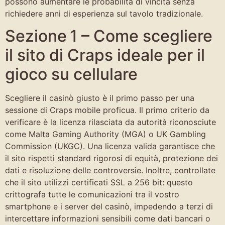
possono aumentare le probabilità di vincita senza
richiedere anni di esperienza sul tavolo tradizionale.
Sezione 1 – Come scegliere
il sito di Craps ideale per il
gioco su cellulare
Scegliere il casinò giusto è il primo passo per una
sessione di Craps mobile proficua. Il primo criterio da
verificare è la licenza rilasciata da autorità riconosciute
come Malta Gaming Authority (MGA) o UK Gambling
Commission (UKGC). Una licenza valida garantisce che
il sito rispetti standard rigorosi di equità, protezione dei
dati e risoluzione delle controversie. Inoltre, controllate
che il sito utilizzi certificati SSL a 256 bit: questo
crittografa tutte le comunicazioni tra il vostro
smartphone e i server del casinò, impedendo a terzi di
intercettare informazioni sensibili come dati bancari o