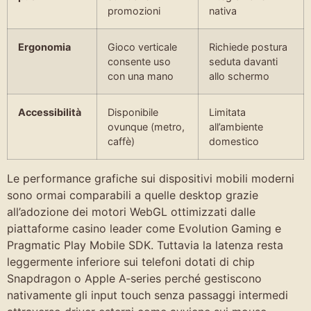
promozioni
nativa
Ergonomia
Gioco verticale
Richiede postura
consente uso
seduta davanti
con una mano
allo schermo
Accessibilità
Disponibile
Limitata
ovunque (metro,
all’ambiente
caffè)
domestico
Le performance grafiche sui dispositivi mobili moderni
sono ormai comparabili a quelle desktop grazie
all’adozione dei motori WebGL ottimizzati dalle
piattaforme casino leader come Evolution Gaming e
Pragmatic Play Mobile SDK. Tuttavia la latenza resta
leggermente inferiore sui telefoni dotati di chip
Snapdragon o Apple A‑series perché gestiscono
nativamente gli input touch senza passaggi intermedi