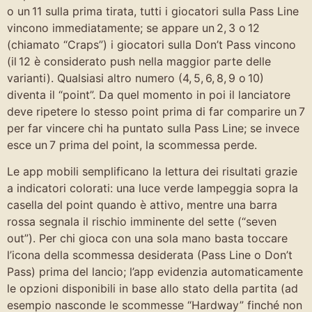
o un 11 sulla prima tirata, tutti i giocatori sulla Pass Line
vincono immediatamente; se appare un 2, 3 o 12
(chiamato “Craps”) i giocatori sulla Don’t Pass vincono
(il 12 è considerato push nella maggior parte delle
varianti). Qualsiasi altro numero (4, 5, 6, 8, 9 o 10)
diventa il “point”. Da quel momento in poi il lanciatore
deve ripetere lo stesso point prima di far comparire un 7
per far vincere chi ha puntato sulla Pass Line; se invece
esce un 7 prima del point, la scommessa perde.
Le app mobili semplificano la lettura dei risultati grazie
a indicatori colorati: una luce verde lampeggia sopra la
casella del point quando è attivo, mentre una barra
rossa segnala il rischio imminente del sette (“seven
out”). Per chi gioca con una sola mano basta toccare
l’icona della scommessa desiderata (Pass Line o Don’t
Pass) prima del lancio; l’app evidenzia automaticamente
le opzioni disponibili in base allo stato della partita (ad
esempio nasconde le scommesse “Hardway” finché non