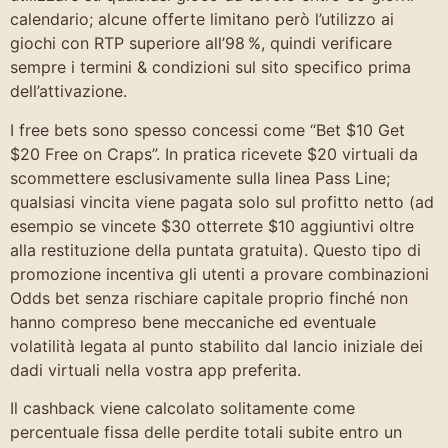
calendario; alcune offerte limitano però l’utilizzo ai
giochi con RTP superiore all’98 %, quindi verificare
sempre i termini & condizioni sul sito specifico prima
dell’attivazione.
I free bets sono spesso concessi come “Bet $10 Get
$20 Free on Craps”. In pratica ricevete $20 virtuali da
scommettere esclusivamente sulla linea Pass Line;
qualsiasi vincita viene pagata solo sul profitto netto (ad
esempio se vincete $30 otterrete $10 aggiuntivi oltre
alla restituzione della puntata gratuita). Questo tipo di
promozione incentiva gli utenti a provare combinazioni
Odds bet senza rischiare capitale proprio finché non
hanno compreso bene meccaniche ed eventuale
volatilità legata al punto stabilito dal lancio iniziale dei
dadi virtuali nella vostra app preferita.
Il cashback viene calcolato solitamente come
percentuale fissa delle perdite totali subite entro un