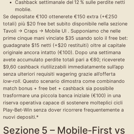
Cashback settimanale del 12 % sulle perdite netti
moblie.
Se depositate €100 ottenerete €150 extra (+€250
totali) più $20 free bet subito disponibile nella sezione
Tavoli → Craps → Mobile UI . Supponiamo che nelle
prime cinque mani vinciate $35 usando solo il free bet:
guadagnate $15 netti (+$20 restituiti) oltre al capitale
originale ancora intatto (€100). Dopo una settimana
avete accumulato perdite totali pari a €80; riceverete
$9,60 cashback riutilizzabili immediatamente sull’app
senza ulteriori requisiti wagering grazie all’offerta
low‑roll
. Questo scenario dimostra come combinando
match bonus + free bet + cashback sia possibile
trasformare una piccola banca iniziale (€100) in una
riserva operativa capace di sostenere molteplici cicli
Play‑Bet‑Win senza dover ricorrere frequentemente a
nuovi depositi.*
Sezione 5 – Mobile‑First vs