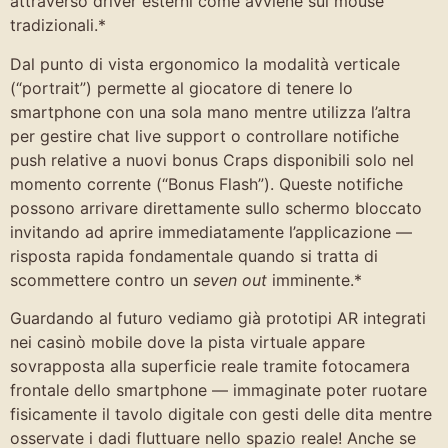
attraverso driver esterni come avviene sui mouse
tradizionali.*
Dal punto di vista ergonomico la modalità verticale
(“portrait”) permette al giocatore di tenere lo
smartphone con una sola mano mentre utilizza l’altra
per gestire chat live support o controllare notifiche
push relative a nuovi bonus Craps disponibili solo nel
momento corrente (“Bonus Flash”). Queste notifiche
possono arrivare direttamente sullo schermo bloccato
invitando ad aprire immediatamente l’applicazione —
risposta rapida fondamentale quando si tratta di
scommettere contro un
seven out
imminente.*
Guardando al futuro vediamo già prototipi AR integrati
nei casinò mobile dove la pista virtuale appare
sovrapposta alla superficie reale tramite fotocamera
frontale dello smartphone — immaginate poter ruotare
fisicamente il tavolo digitale con gesti delle dita mentre
osservate i dadi fluttuare nello spazio reale! Anche se