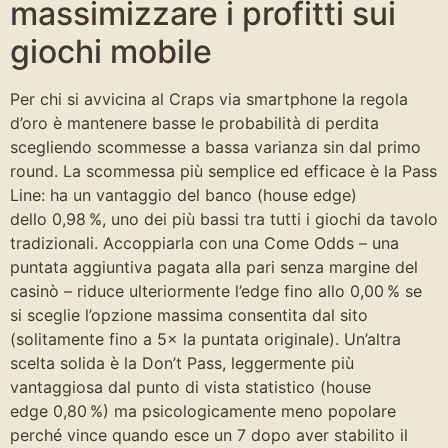
massimizzare i profitti sui
giochi mobile
Per chi si avvicina al Craps via smartphone la regola
d’oro è mantenere basse le probabilità di perdita
scegliendo scommesse a bassa varianza sin dal primo
round. La scommessa più semplice ed efficace è la Pass
Line: ha un vantaggio del banco (house edge)
dello 0,98 %, uno dei più bassi tra tutti i giochi da tavolo
tradizionali. Accoppiarla con una Come Odds – una
puntata aggiuntiva pagata alla pari senza margine del
casinò – riduce ulteriormente l’edge fino allo 0,00 % se
si sceglie l’opzione massima consentita dal sito
(solitamente fino a 5× la puntata originale). Un’altra
scelta solida è la Don’t Pass, leggermente più
vantaggiosa dal punto di vista statistico (house
edge 0,80 %) ma psicologicamente meno popolare
perché vince quando esce un 7 dopo aver stabilito il