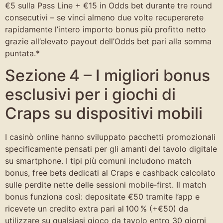
€5 sulla Pass Line + €15 in Odds bet durante tre round
consecutivi – se vinci almeno due volte recupererete
rapidamente l’intero importo bonus più profitto netto
grazie all’elevato payout dell’Odds bet pari alla somma
puntata.*
Sezione 4 – I migliori bonus
esclusivi per i giochi di
Craps su dispositivi mobili
I casinò online hanno sviluppato pacchetti promozionali
specificamente pensati per gli amanti del tavolo digitale
su smartphone. I tipi più comuni includono match
bonus, free bets dedicati al Craps e cashback calcolato
sulle perdite nette delle sessioni mobile‑first. Il match
bonus funziona così: depositate €50 tramite l’app e
ricevete un credito extra pari al 100 % (+€50) da
utilizzare su qualsiasi gioco da tavolo entro 30 giorni