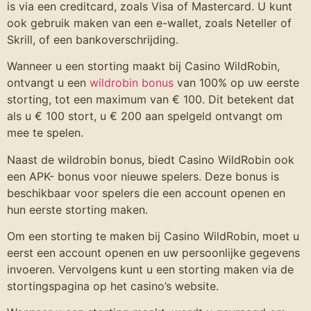
is via een creditcard, zoals Visa of Mastercard. U kunt
ook gebruik maken van een e-wallet, zoals Neteller of
Skrill, of een bankoverschrijding.
Wanneer u een storting maakt bij Casino WildRobin,
ontvangt u een
wildrobin bonus
van 100% op uw eerste
storting, tot een maximum van € 100. Dit betekent dat
als u € 100 stort, u € 200 aan spelgeld ontvangt om
mee te spelen.
Naast de wildrobin bonus, biedt Casino WildRobin ook
een APK- bonus voor nieuwe spelers. Deze bonus is
beschikbaar voor spelers die een account openen en
hun eerste storting maken.
Om een storting te maken bij Casino WildRobin, moet u
eerst een account openen en uw persoonlijke gegevens
invoeren. Vervolgens kunt u een storting maken via de
stortingspagina op het casino’s website.