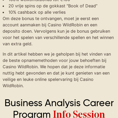
20 vrije spins op de gokkast “Book of Dead”
10% cashback op alle verlies
Om deze bonus te ontvangen, moet je eerst een
account aanmaken bij Casino WildRobin en een
deposito doen. Vervolgens kun je de bonus gebruiken
voor het spelen van verschillende spellen en het winnen
van extra geld.
In dit artikel hebben we je geholpen bij het vinden van
de beste opnamemethoden voor jouw behoeften bij
Casino WildRobin. We hopen dat je deze informatie
nuttig hebt gevonden en dat je kunt genieten van een
veilige en leuke online spelervaring bij Casino
WildRobin.
Business Analysis Career
Program
Info Session