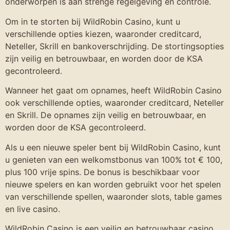
onderworpen is aan strenge regelgeving en controle.
Om in te storten bij WildRobin Casino, kunt u
verschillende opties kiezen, waaronder creditcard,
Neteller, Skrill en bankoverschrijding. De stortingsopties
zijn veilig en betrouwbaar, en worden door de KSA
gecontroleerd.
Wanneer het gaat om opnames, heeft WildRobin Casino
ook verschillende opties, waaronder creditcard, Neteller
en Skrill. De opnames zijn veilig en betrouwbaar, en
worden door de KSA gecontroleerd.
Als u een nieuwe speler bent bij WildRobin Casino, kunt
u genieten van een welkomstbonus van 100% tot € 100,
plus 100 vrije spins. De bonus is beschikbaar voor
nieuwe spelers en kan worden gebruikt voor het spelen
van verschillende spellen, waaronder slots, table games
en live casino.
WildRobin Casino is een veilig en betrouwbaar casino,