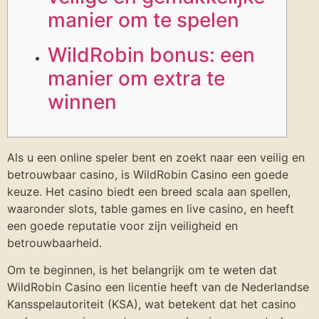
manier om te spelen
WildRobin bonus: een
manier om extra te
winnen
Als u een online speler bent en zoekt naar een veilig en
betrouwbaar casino, is WildRobin Casino een goede
keuze. Het casino biedt een breed scala aan spellen,
waaronder slots, table games en live casino, en heeft
een goede reputatie voor zijn veiligheid en
betrouwbaarheid.
Om te beginnen, is het belangrijk om te weten dat
WildRobin Casino een licentie heeft van de Nederlandse
Kansspelautoriteit (KSA), wat betekent dat het casino