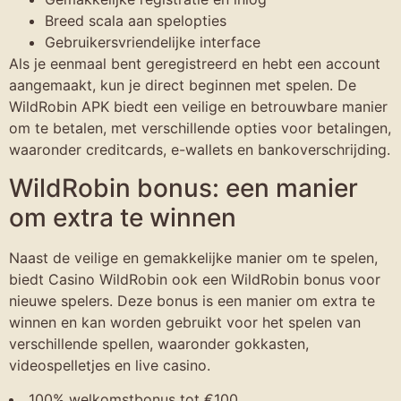
Breed scala aan spelopties
Gebruikersvriendelijke interface
Als je eenmaal bent geregistreerd en hebt een account
aangemaakt, kun je direct beginnen met spelen. De
WildRobin APK biedt een veilige en betrouwbare manier
om te betalen, met verschillende opties voor betalingen,
waaronder creditcards, e-wallets en bankoverschrijding.
WildRobin bonus: een manier
om extra te winnen
Naast de veilige en gemakkelijke manier om te spelen,
biedt Casino WildRobin ook een WildRobin bonus voor
nieuwe spelers. Deze bonus is een manier om extra te
winnen en kan worden gebruikt voor het spelen van
verschillende spellen, waaronder gokkasten,
videospelletjes en live casino.
100% welkomstbonus tot €100