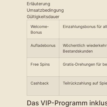
Erläuterung
Umsatzbedingung
Gültigkeitsdauer
Welcome-
Einzahlungsbonus für al
Bonus
Aufladebonus
Wöchentlich wiederkehr
Bestandskunden
Free Spins
Gratis-Drehungen für b
Cashback
Teilrückzahlung auf Spie
Das VIP-Programm inklus