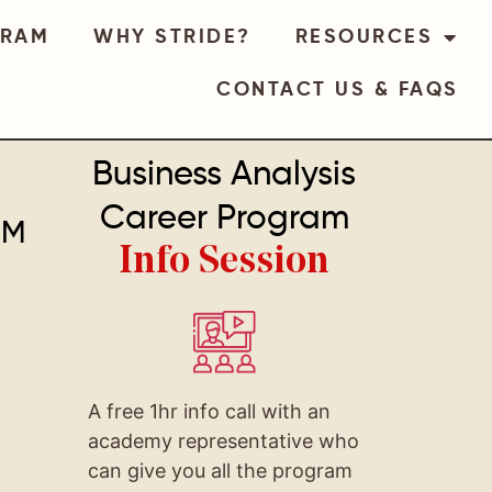
GRAM
WHY STRIDE?
RESOURCES
CONTACT US & FAQS
Business Analysis
Career Program
EM
Info Session
A free 1hr info call with an
academy representative who
can give you all the program