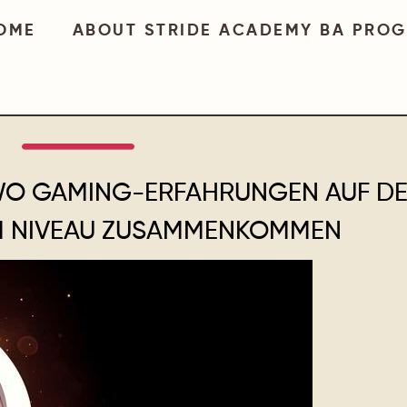
OME
ABOUT STRIDE ACADEMY BA PRO
 WO GAMING-ERFAHRUNGEN AUF D
M NIVEAU ZUSAMMENKOMMEN