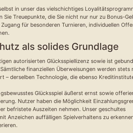
selbst in unser das vielschichtiges Loyalitätsprogra
n Sie Treuepunkte, die Sie nicht nur nur zu Bonus-Ge
 Zugang für besonderen Turnieren, individuellen Offe
nen.
hutz als solides Grundlage
ltigen autorisierten Glücksspiellizenz sowie ist gebun
Sämtliche finanziellen Überweisungen werden stets m
t – derselben Technologie, die ebenso Kreditinstitut
gsbewusstes Glücksspiel äußerst ernst sowie offerie
erung. Nutzer haben die Möglichkeit Einzahlungsgr
der befristete Auszeiten nehmen. Unser geschultes
it Anzeichen auffälligen Spielverhaltens zu erkennen
rieren.