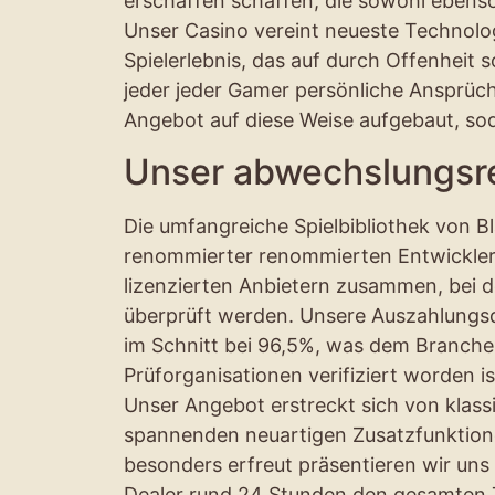
erschaffen schaffen, die sowohl ebenso 
Unser Casino vereint neueste Technolog
Spielerlebnis, das auf durch Offenheit s
jeder jeder Gamer persönliche Ansprüc
Angebot auf diese Weise aufgebaut, so
Unser abwechslungsr
Die umfangreiche Spielbibliothek von Bl
renommierter renommierten Entwicklers
lizenzierten Anbietern zusammen, bei d
überprüft werden. Unsere Auszahlungsq
im Schnitt bei 96,5%, was dem Branche
Prüforganisationen verifiziert worden is
Unser Angebot erstreckt sich von klass
spannenden neuartigen Zusatzfunktione
besonders erfreut präsentieren wir uns 
Dealer rund 24 Stunden den gesamten T