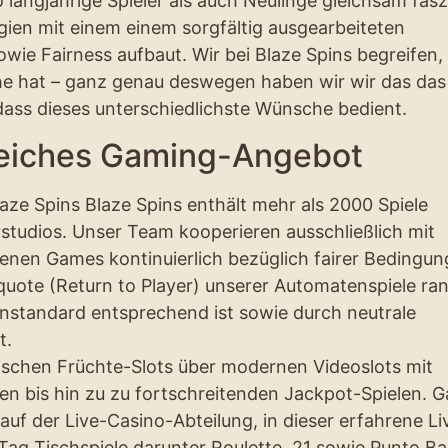
langjährige Spieler als auch Neulinge gleichsam faszi
ien mit einem einem sorgfältig ausgearbeiteten
owie Fairness aufbaut. Wir bei Blaze Spins begreifen,
he hat – ganz genau deswegen haben wir wir das das
dass dieses unterschiedlichste Wünsche bedient.
eiches Gaming-Angebot
aze Spins Blaze Spins enthält mehr als 2000 Spiele
tudios. Unser Team kooperieren ausschließlich mit
enen Games kontinuierlich bezüglich fairer Bedingu
uote (Return to Player) unserer Automatenspiele ran
nstandard entsprechend ist sowie durch neutrale
t.
ischen Früchte-Slots über modernen Videoslots mit
n bis hin zu zu fortschreitenden Jackpot-Spielen. 
auf der Live-Casino-Abteilung, in dieser erfahrene Li
ag Tischspiele darunter Roulette, 21 sowie Punto Ba