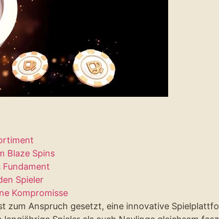
ortiment
m Blaze Spins
als Fundament
den Spieler
hne Kompromisse
t zum Anspruch gesetzt, eine innovative Spielplattf